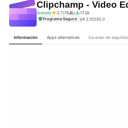
Clipchamp - Video E
Gratuito
3.7
78
17.2K
Programa Seguro
V
4.2.10230.0
Información
Apps alternativas
Escaneo de segurid