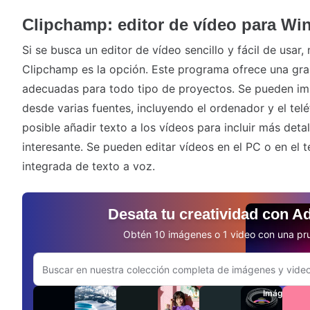
Clipchamp: editor de vídeo para W
Si se busca un editor de vídeo sencillo y fácil de usar
Clipchamp es la opción. Este programa ofrece una gran 
adecuadas para todo tipo de proyectos. Se pueden imp
desde varias fuentes, incluyendo el ordenador y el tel
posible añadir texto a los vídeos para incluir más deta
interesante. Se pueden editar vídeos en el PC o en el te
integrada de texto a voz.
Desata tu creatividad con A
Obtén 10 imágenes o 1 video con una pru
Buscar en el sitio web de Adobe.com
Videos
Audio
Imágenes