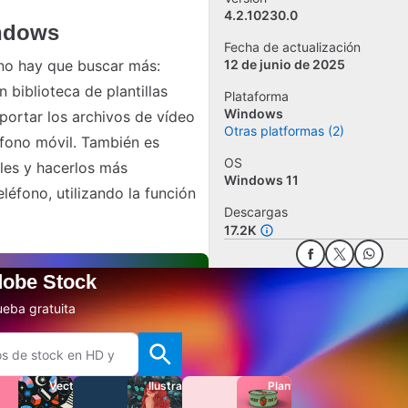
4.2.10230.0
indows
Fecha de actualización
, no hay que buscar más:
12 de junio de 2025
biblioteca de plantillas
Plataforma
Windows
ortar los archivos de vídeo
Otras platformas (2)
éfono móvil. También es
OS
lles y hacerlos más
Windows 11
léfono, utilizando la función
Descargas
17.2K
dobe Stock
Agregar reseña
eba gratuita
Denunciar software
Apps alternativas
Vectores
Ilustraciones
Plantillas